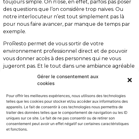
toujours simple. On n’ose, en effet, parfois pas poser
des questions que l’on considère trop naïves. Ou
notre interlocuteur n’est tout simplement pas là
pour nous faire avancer, par manque de temps par
exemple.
ProResto permet de vous sortir de votre
environnement professionnel direct et de pouvoir
vous donner accès à des personnes qui ne vous
jugeront pas. Et le tout dans une ambiance agréable
et décontractée.
Gérer le consentement aux
cookies
www.proresto.fr
www.myproresto.be
Pour offrir les meilleures expériences, nous utilisons des technologies
telles que les cookies pour stocker et/ou accéder aux informations des
appareils. Le fait de consentir à ces technologies nous permettra de
les stores
Pour télécharger l’app ProResto sur
traiter des données telles que le comportement de navigation ou les ID
uniques sur ce site. Le fait de ne pas consentir ou de retirer son
consentement peut avoir un effet négatif sur certaines caractéristiques
et fonctions.