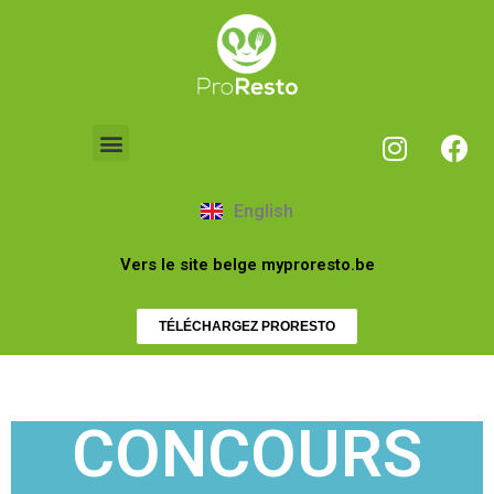
English
Vers le site belge myproresto.be
TÉLÉCHARGEZ PRORESTO
CONCOURS