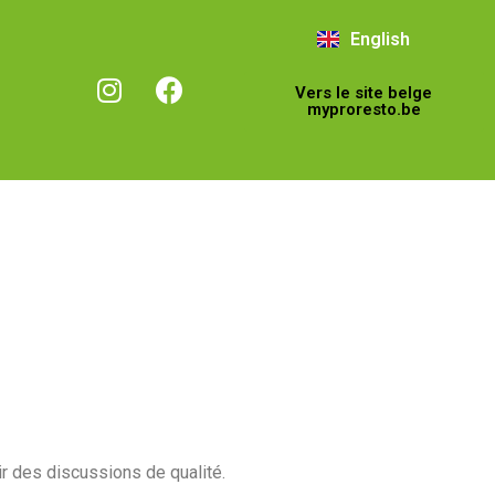
English
Vers le site belge
myproresto.be
ir des discussions de qualité.