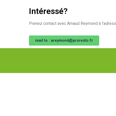
Intéressé?
Prenez contact avec Arnaud Reymond à l’adres
mail to : areymond@proresto.fr